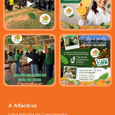
Na Alfacitrus, acreditamos
A Alfacitrus estará presente
que grandes
...
mais uma vez na
...
46
0
28
1
A Alfacitrus
Uma História de Crescimento