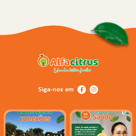
Siga-nos em
Há encontros que vão muito
No Dia Nacional da Saúde, vale
além de uma
...
lembrar que o
...
25
1
12
1