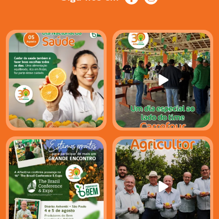
No Dia Nacional da Saúde, vale
Na Alfacitrus, acreditamos
lembrar que o
...
que grandes
...
9
1
45
0
A Alfacitrus estará presente
Existem profissões que
mais uma vez na
...
alimentam o mundo.
...
27
1
92
3