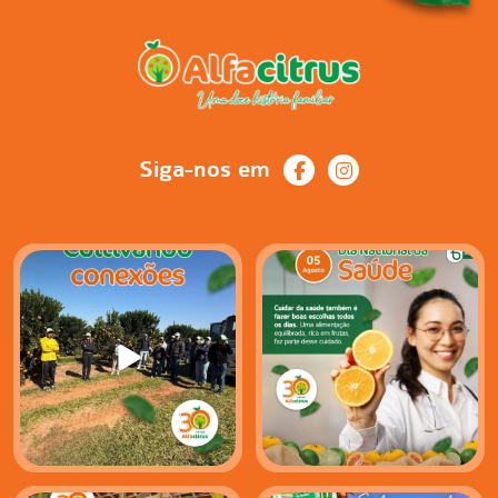
Siga-nos em
Há encontros que vão muito
No Dia Nacional da Saúde, vale
além de uma
...
lembrar que o
...
12
1
12
1