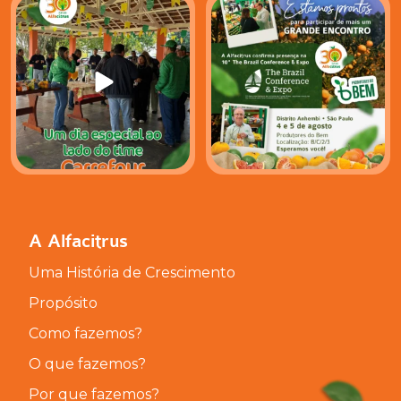
Na Alfacitrus, acreditamos
A Alfacitrus estará presente
que grandes
...
mais uma vez na
...
46
0
27
1
A Alfacitrus
Uma História de Crescimento
Propósito
Como fazemos?
O que fazemos?
Por que fazemos?